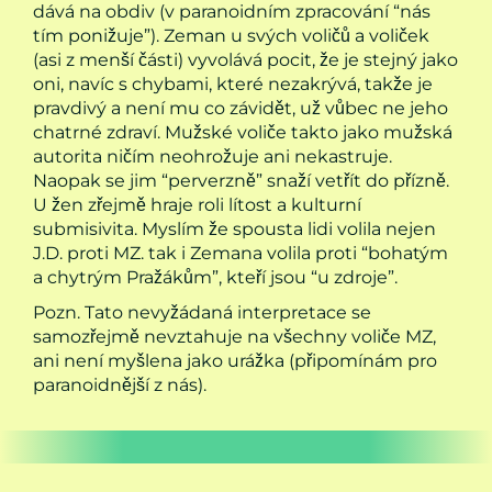
dává na obdiv (v paranoidním zpracování “nás
tím ponižuje”). Zeman u svých voličů a voliček
(asi z menší části) vyvolává pocit, že je stejný jako
oni, navíc s chybami, které nezakrývá, takže je
pravdivý a není mu co závidět, už vůbec ne jeho
chatrné zdraví. Mužské voliče takto jako mužská
autorita ničím neohrožuje ani nekastruje.
Naopak se jim “perverzně” snaží vetřít do přízně.
U žen zřejmě hraje roli lítost a kulturní
submisivita. Myslím že spousta lidi volila nejen
J.D. proti MZ. tak i Zemana volila proti “bohatým
a chytrým Pražákům”, kteří jsou “u zdroje”.
Pozn. Tato nevyžádaná interpretace se
samozřejmě nevztahuje na všechny voliče MZ,
ani není myšlena jako urážka (připomínám pro
paranoidnější z nás).