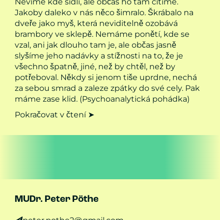
Nevíme kde sídlí, ale občas ho tam cítíme.
Jakoby daleko v nás něco šimralo. Škrábalo na
dveře jako myš, která neviditelně ozobává
brambory ve sklepě. Nemáme ponětí, kde se
vzal, ani jak dlouho tam je, ale občas jasně
slyšíme jeho nadávky a stížnosti na to, že je
všechno špatně, jiné, než by chtěl, než by
potřeboval. Někdy si jenom tiše uprdne, nechá
za sebou smrad a zaleze zpátky do své cely. Pak
máme zase klid. (Psychoanalytická pohádka)
Pokračovat v čtení ➤
MUDr. Peter Pöthe