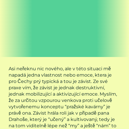
Asi neřeknu nic nového, ale v této situaci mě
napadá jedna vlastnost nebo emoce, ktera je
pro Čechy prý typická a tou je závist. Ze své
praxe vím, že závist je jednak destruktivní,
jednak mobilizující a aktivizující emoce. Myslím,
že za určitou vzpourou venkova proti učelově
vytvořenemu konceptu “pražské kavárny” je
právě ona. Závist hrála roli jak v případě pana
Drahoše, který je “učený” a kultivovaný, tedy je
na tom viditelně lépe než “my” a ještě “nám” to