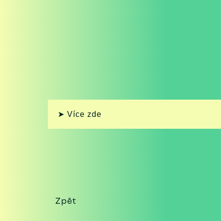
➤ Více zde
Zpět