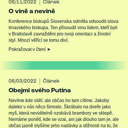
06/11/2022
Článek
O vině a nevině
Konference biskupů Slovenska odmítla odsoudit slova
trnavského biskupa. Ten přisoudil vinu lidem, kteří byli
v Bratislavě zavražděni pro svoji orientaci a životní
styl. Mnozí věřící se tomu diví.
Pokračovat v čtení ➤
06/03/2022
Článek
Obejmi svého Putina
Nevíme kde sídlí, ale občas ho tam cítíme. Jakoby
daleko v nás něco šimralo. Škrábalo na dveře jako
myš, která neviditelně ozobává brambory ve sklepě.
Nemáme ponětí, kde se vzal, ani jak dlouho tam je, ale
občas jasně slyšíme jeho nadávky a stížnosti na to, že