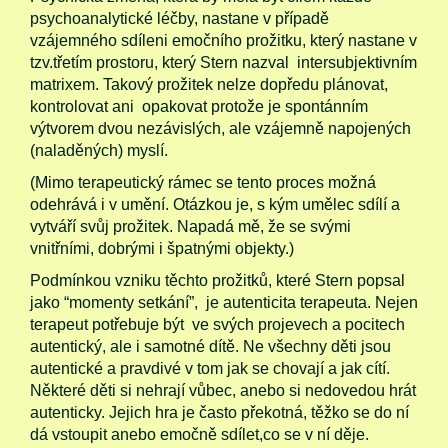
psychoanalytické léčby, nastane v případě
vzájemného sdíleni emočního prožitku, který nastane v
tzv.třetím prostoru, který Stern nazval intersubjektivním
matrixem. Takový prožitek nelze dopředu plánovat,
kontrolovat ani opakovat protože je spontánním
výtvorem dvou nezávislých, ale vzájemně napojených
(naladěných) myslí.
(Mimo terapeutický rámec se tento proces možná
odehrává i v umění. Otázkou je, s kým umělec sdílí a
vytváří svůj prožitek. Napadá mě, že se svými
vnitřními, dobrými i špatnými objekty.)
Podmínkou vzniku těchto prožitků, které Stern popsal
jako “momenty setkání”, je autenticita terapeuta. Nejen
terapeut potřebuje být ve svých projevech a pocitech
autentický, ale i samotné dítě. Ne všechny děti jsou
autentické a pravdivé v tom jak se chovají a jak cítí.
Některé děti si nehrají vůbec, anebo si nedovedou hrát
autenticky. Jejich hra je často překotná, těžko se do ní
dá vstoupit anebo emočně sdílet,co se v ní děje.