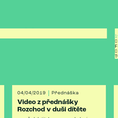
em, který zažívá drama v rodině.
1
F
T
04/04/2019
Přednáška
Video z přednášky
Rozchod v duši dítěte