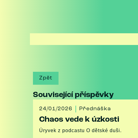
Terapeutický rozhovor s “vtipným” chlapečk
Úryvek podcastu O dětské duši
Zpět
Související příspěvky
24/01/2026
Přednáška
Chaos vede k úzkosti
Úryvek z podcastu O dětské duši.