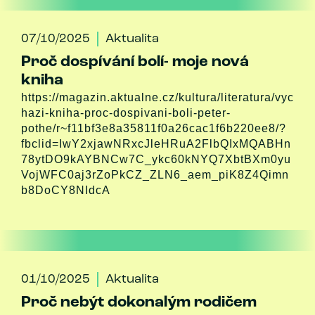
07/10/2025
Aktualita
Proč dospívání bolí- moje nová
kniha
https://magazin.aktualne.cz/kultura/literatura/vyc
hazi-kniha-proc-dospivani-boli-peter-
pothe/r~f11bf3e8a35811f0a26cac1f6b220ee8/?
fbclid=IwY2xjawNRxcJleHRuA2FlbQIxMQABHn
78ytDO9kAYBNCw7C_ykc60kNYQ7XbtBXm0yu
VojWFC0aj3rZoPkCZ_ZLN6_aem_piK8Z4Qimn
b8DoCY8NIdcA
01/10/2025
Aktualita
Proč nebýt dokonalým rodičem