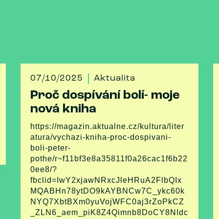
07/10/2025
Aktualita
Proč dospívání bolí- moje
nová kniha
https://magazin.aktualne.cz/kultura/liter
atura/vychazi-kniha-proc-dospivani-
boli-peter-
pothe/r~f11bf3e8a35811f0a26cac1f6b22
0ee8/?
fbclid=IwY2xjawNRxcJleHRuA2FlbQIx
MQABHn78ytDO9kAYBNCw7C_ykc60k
NYQ7XbtBXm0yuVojWFC0aj3rZoPkCZ
_ZLN6_aem_piK8Z4Qimnb8DoCY8NIdc