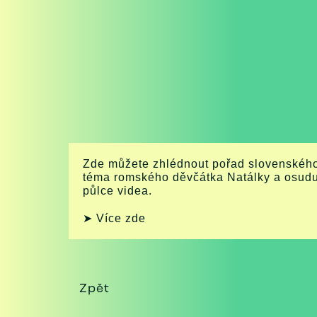
Zde můžete zhlédnout pořad slovenského
téma romského děvčátka Natálky a osudu 
půlce videa.
➤ Více zde
Zpět