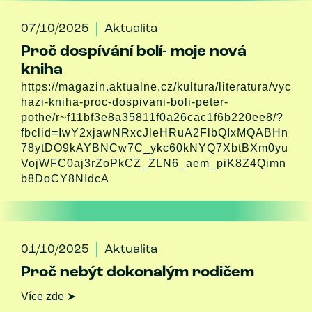
07/10/2025
Aktualita
Proč dospívání bolí- moje nová
kniha
https://magazin.aktualne.cz/kultura/literatura/vyc
hazi-kniha-proc-dospivani-boli-peter-
pothe/r~f11bf3e8a35811f0a26cac1f6b220ee8/?
fbclid=IwY2xjawNRxcJleHRuA2FlbQIxMQABHn
78ytDO9kAYBNCw7C_ykc60kNYQ7XbtBXm0yu
VojWFC0aj3rZoPkCZ_ZLN6_aem_piK8Z4Qimn
b8DoCY8NIdcA
01/10/2025
Aktualita
Proč nebýt dokonalým rodičem
Více zde ➤